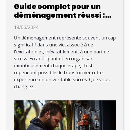
Guide complet pour un
déménagement réussi :
conseils pratiques et
18/06/2024
organisation efficace
Un déménagement représente souvent un cap
significatif dans une vie, associé à de
l'excitation et, inévitablement, à une part de
stress. En anticipant et en organisant
minutieusement chaque étape, il est
cependant possible de transformer cette
expérience en un véritable succès. Que vous
changiez...