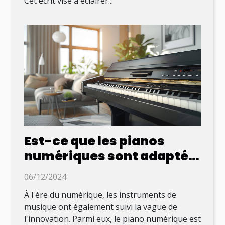
Cet écrit vise à éclairer...
Est-ce que les pianos
numériques sont adaptés
aux débutants ?
06/12/2024
À l'ère du numérique, les instruments de
musique ont également suivi la vague de
l'innovation. Parmi eux, le piano numérique est