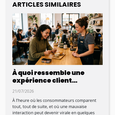
ARTICLES SIMILAIRES
À quoi ressemble une
expérience client
mémorable au XXIe siècle
21/07/2026
À l’heure où les consommateurs comparent
tout, tout de suite, et où une mauvaise
interaction peut devenir virale en quelques