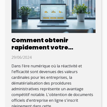
Comment obtenir
rapidement votre
document officiel
29/06/2024
d'entreprise en ligne
Dans l'ère numérique où la réactivité et
l'efficacité sont devenues des valeurs
cardinales pour les entreprises, la
dématérialisation des procédures
administratives représente un avantage
compétitif notable. L'obtention de documents
officiels d'entreprise en ligne s'inscrit
pleinement dans cette...