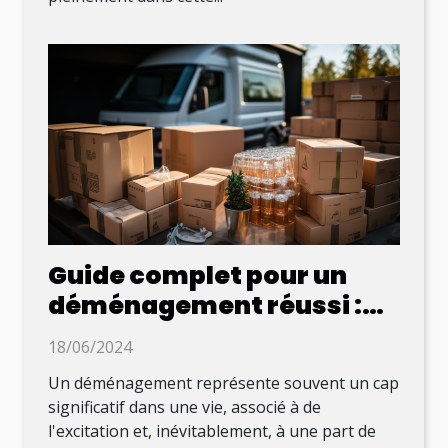
Guide complet pour un
déménagement réussi :
conseils pratiques et
18/06/2024
organisation efficace
Un déménagement représente souvent un cap
significatif dans une vie, associé à de
l'excitation et, inévitablement, à une part de