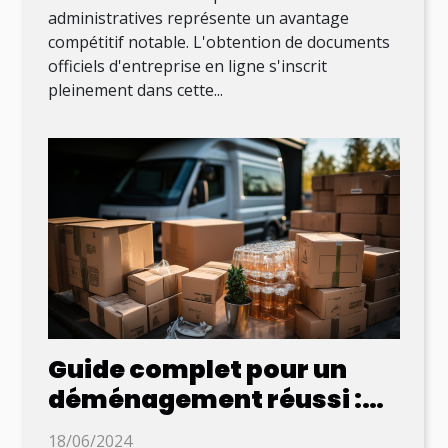
administratives représente un avantage
compétitif notable. L'obtention de documents
officiels d'entreprise en ligne s'inscrit
pleinement dans cette...
Guide complet pour un
déménagement réussi :
conseils pratiques et
18/06/2024