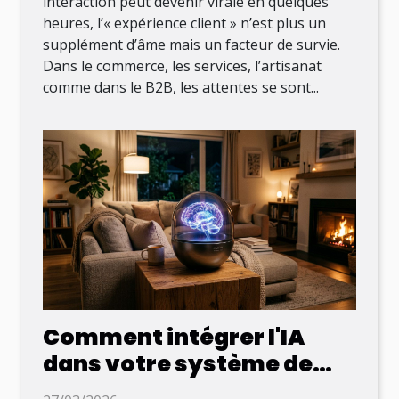
interaction peut devenir virale en quelques
heures, l’« expérience client » n’est plus un
supplément d’âme mais un facteur de survie.
Dans le commerce, les services, l’artisanat
comme dans le B2B, les attentes se sont...
Comment intégrer l'IA
dans votre système de
maison connectée ?