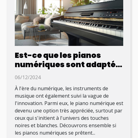
Est-ce que les pianos
numériques sont adaptés
aux débutants ?
06/12/2024
À l'ère du numérique, les instruments de
musique ont également suivi la vague de
l'innovation. Parmi eux, le piano numérique est
devenu une option très appréciée, surtout par
ceux qui s'initient à l'univers des touches
noires et blanches. Découvrons ensemble si
les pianos numériques se prêtent...