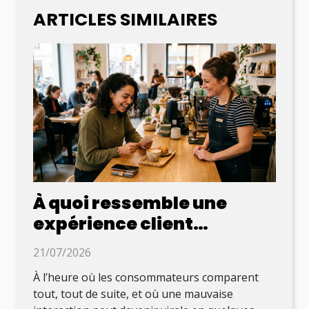
ARTICLES SIMILAIRES
À quoi ressemble une
expérience client
mémorable au XXIe siècle
21/07/2026
À l’heure où les consommateurs comparent
tout, tout de suite, et où une mauvaise