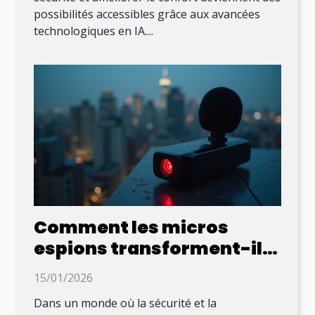
possibilités accessibles grâce aux avancées
technologiques en IA....
Comment les micros
espions transforment-ils
la surveillance moderne ?
15/01/2026
Dans un monde où la sécurité et la