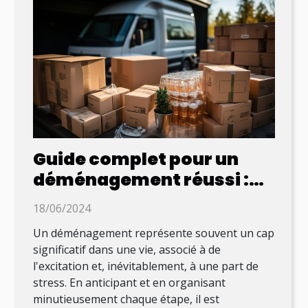
Guide complet pour un
déménagement réussi :
conseils pratiques et
18/06/2024
organisation efficace
Un déménagement représente souvent un cap
significatif dans une vie, associé à de
l'excitation et, inévitablement, à une part de
stress. En anticipant et en organisant
minutieusement chaque étape, il est