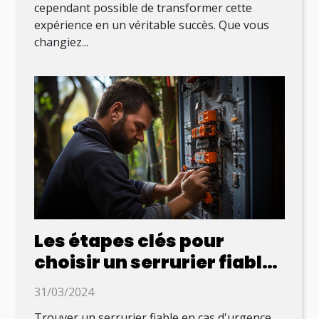
cependant possible de transformer cette
expérience en un véritable succès. Que vous
changiez...
Les étapes clés pour
choisir un serrurier fiable
en cas d'urgence
31/03/2024
Trouver un serrurier fiable en cas d'urgence