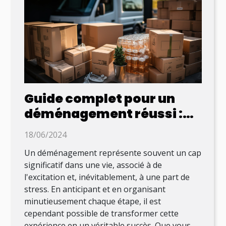
Guide complet pour un
déménagement réussi :
conseils pratiques et
18/06/2024
organisation efficace
Un déménagement représente souvent un cap
significatif dans une vie, associé à de
l'excitation et, inévitablement, à une part de
stress. En anticipant et en organisant
minutieusement chaque étape, il est
cependant possible de transformer cette
expérience en un véritable succès. Que vous