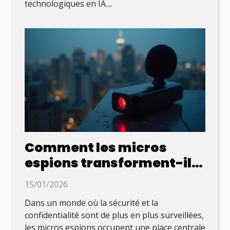
technologiques en IA....
Comment les micros
espions transforment-ils
la surveillance moderne ?
15/01/2026
Dans un monde où la sécurité et la
confidentialité sont de plus en plus surveillées,
les micros espions occupent une place centrale