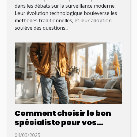
dans les débats sur la surveillance moderne.
Leur évolution technologique bouleverse les
méthodes traditionnelles, et leur adoption
soulève des questions...
Comment choisir le bon
spécialiste pour vos
diagnostics immobiliers ?
04/03/2025