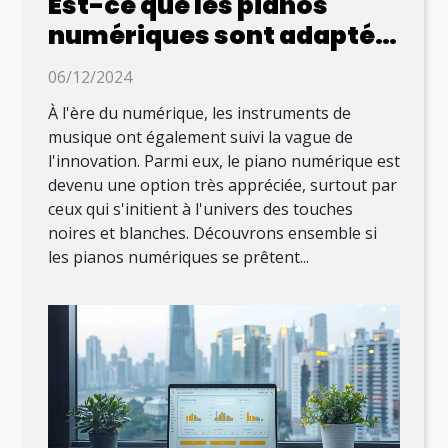
Est-ce que les pianos
numériques sont adaptés
aux débutants ?
06/12/2024
À l'ère du numérique, les instruments de
musique ont également suivi la vague de
l'innovation. Parmi eux, le piano numérique est
devenu une option très appréciée, surtout par
ceux qui s'initient à l'univers des touches
noires et blanches. Découvrons ensemble si
les pianos numériques se prêtent...