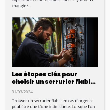
changiez...
Les étapes clés pour
choisir un serrurier fiable
en cas d'urgence
31/03/2024
Trouver un serrurier fiable en cas d'urgence
peut être une tâche intimidante. Lorsque l'on