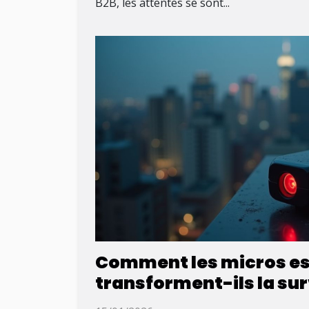
B2B, les attentes se sont...
Comment les micros e
transforment-ils la sur
moderne ?