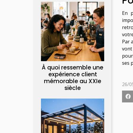
Po
En p
impo
retr
votre
Par a
vont
pour 
ses p
À quoi ressemble une
expérience client
mémorable au XXIe
26/0
siècle