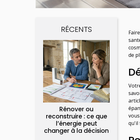
RÉCENTS
Fair
sant
cosmé
de p
Dé
Votr
savo
arti
épan
Rénover ou
reconstruire : ce que
vous 
l’énergie peut
qu'il
changer à la décision