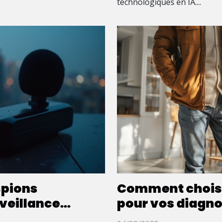
technologiques en IA....
spions
Comment choisir
veillance
pour vos diagno