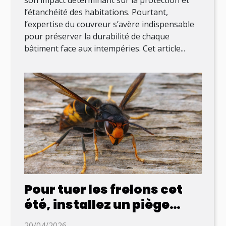
l’étanchéité des habitations. Pourtant,
l’expertise du couvreur s’avère indispensable
pour préserver la durabilité de chaque
bâtiment face aux intempéries. Cet article...
Pour tuer les frelons cet
été, installez un piège
sélectif !
20/04/2026