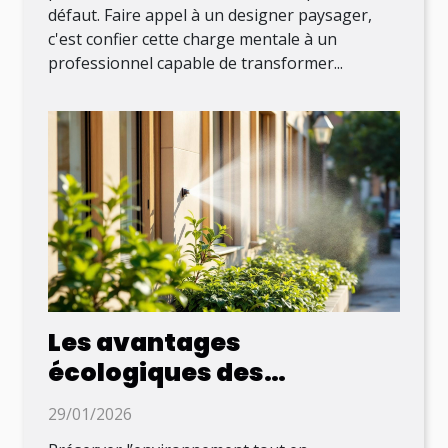
défaut. Faire appel à un designer paysager,
c'est confier cette charge mentale à un
professionnel capable de transformer...
Les avantages
écologiques des
méthodes modernes de
29/01/2026
nettoyage des façades