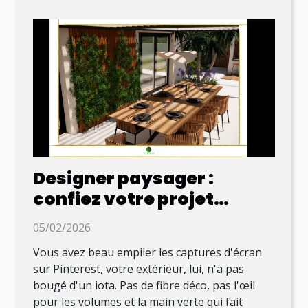
Designer paysager :
confiez votre projet
d'aménagement extérieur
05/02/2026
à ce spécialiste en ligne !
Vous avez beau empiler les captures d'écran
sur Pinterest, votre extérieur, lui, n'a pas
bougé d'un iota. Pas de fibre déco, pas l'œil
pour les volumes et la main verte qui fait