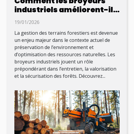
Comment les broyeurs
industriels améliorent-ils
la gestion des terrains
19/01/2026
forestiers ?
La gestion des terrains forestiers est devenue
un enjeu majeur dans le contexte actuel de
préservation de l’environnement et
d’optimisation des ressources naturelles. Les
broyeurs industriels jouent un rôle
prépondérant dans l’entretien, la valorisation
et la sécurisation des forêts. Découvrez...