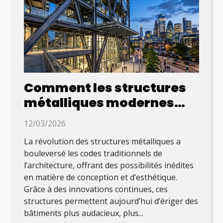
Comment les structures
métalliques modernes
transforment-elles
12/03/2026
l'architecture ?
La révolution des structures métalliques a
bouleversé les codes traditionnels de
l’architecture, offrant des possibilités inédites
en matière de conception et d’esthétique.
Grâce à des innovations continues, ces
structures permettent aujourd’hui d’ériger des
bâtiments plus audacieux, plus...