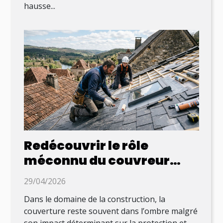
hausse...
Redécouvrir le rôle
méconnu du couvreur
dans l’étanchéité de
29/04/2026
l’habitat
Dans le domaine de la construction, la
couverture reste souvent dans l’ombre malgré
son impact déterminant sur la protection et