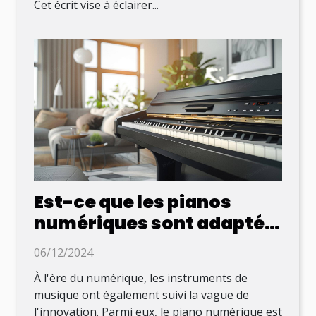
Cet écrit vise à éclairer...
Est-ce que les pianos
numériques sont adaptés
aux débutants ?
06/12/2024
À l'ère du numérique, les instruments de
musique ont également suivi la vague de
l'innovation. Parmi eux, le piano numérique est