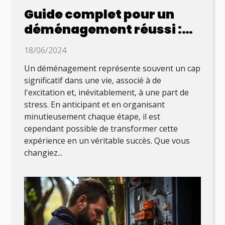
Guide complet pour un
déménagement réussi :
conseils pratiques et
18/06/2024
organisation efficace
Un déménagement représente souvent un cap
significatif dans une vie, associé à de
l'excitation et, inévitablement, à une part de
stress. En anticipant et en organisant
minutieusement chaque étape, il est
cependant possible de transformer cette
expérience en un véritable succès. Que vous
changiez...