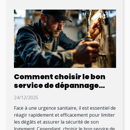
Comment choisir le bon
service de dépannage
sanitaire urgent ?
24/12/2025
Face à une urgence sanitaire, il est essentiel de
réagir rapidement et efficacement pour limiter
les dégâts et assurer la sécurité de son
logement. Cependant, choisir le bon service de