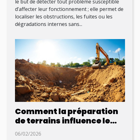
le but de détecter tout problème susceptible
d’affecter leur fonctionnement ; elle permet de
localiser les obstructions, les fuites ou les
dégradations internes sans...
Comment la préparation
de terrains influence le
succès des projets de
06/02/2026
construction ?