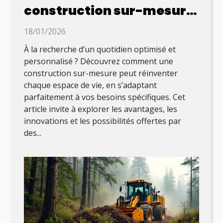
construction sur-mesure
peut transformer votre
18/01/2026
quotidien ?
À la recherche d’un quotidien optimisé et
personnalisé ? Découvrez comment une
construction sur-mesure peut réinventer
chaque espace de vie, en s’adaptant
parfaitement à vos besoins spécifiques. Cet
article invite à explorer les avantages, les
innovations et les possibilités offertes par
des...