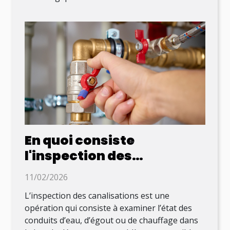
En quoi consiste
l'inspection des
canalisations et qui
11/02/2026
contacter à Strasbourg ?
L’inspection des canalisations est une
opération qui consiste à examiner l’état des
conduits d’eau, d’égout ou de chauffage dans