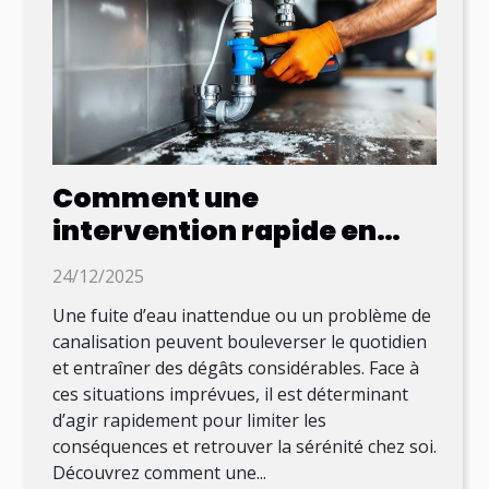
Comment une
intervention rapide en
plomberie peut sauver
24/12/2025
votre journée ?
Une fuite d’eau inattendue ou un problème de
canalisation peuvent bouleverser le quotidien
et entraîner des dégâts considérables. Face à
ces situations imprévues, il est déterminant
d’agir rapidement pour limiter les
conséquences et retrouver la sérénité chez soi.
Découvrez comment une...