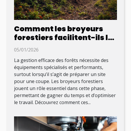
Comment les broyeurs
forestiers facilitent-ils la
préparation des sites de
05/01/2026
coupe ?
La gestion efficace des forêts nécessite des
équipements spécialisés et performants,
surtout lorsqu’il s’agit de préparer un site
pour une coupe. Les broyeurs forestiers
jouent un rôle essentiel dans cette phase,
permettant de gagner du temps et d’optimiser
le travail. Découvrez comment ces...