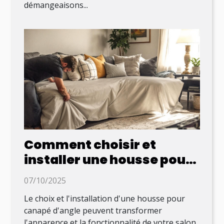
démangeaisons...
Comment choisir et
installer une housse pour
canapé d'angle ?
07/10/2025
Le choix et l'installation d'une housse pour
canapé d'angle peuvent transformer
l'apparence et la fonctionnalité de votre salon.