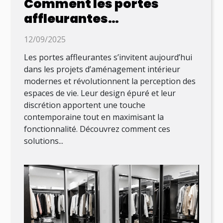
Comment les portes
affleurantes
transforment-elles
12/09/2025
l'intérieur moderne ?
Les portes affleurantes s’invitent aujourd’hui
dans les projets d’aménagement intérieur
modernes et révolutionnent la perception des
espaces de vie. Leur design épuré et leur
discrétion apportent une touche
contemporaine tout en maximisant la
fonctionnalité. Découvrez comment ces
solutions...