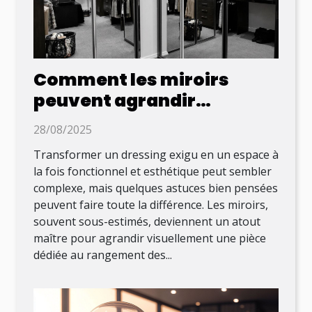
Comment les miroirs
peuvent agrandir
visuellement un dressing
28/08/2025
dans un espace réduit ?
Transformer un dressing exigu en un espace à
la fois fonctionnel et esthétique peut sembler
complexe, mais quelques astuces bien pensées
peuvent faire toute la différence. Les miroirs,
souvent sous-estimés, deviennent un atout
maître pour agrandir visuellement une pièce
dédiée au rangement des...