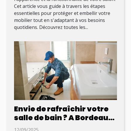
Cet article vous guide à travers les étapes
essentielles pour protéger et embellir votre
mobilier tout en s'adaptant à vos besoins
quotidiens. Découvrez toutes les...
Envie de rafraîchir votre
salle de bain ? A Bordeaux,
Micazza s’occupe de tout !
12/09/2025