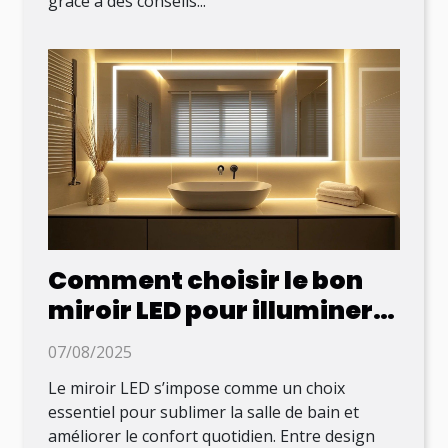
grâce à des conseils...
Comment choisir le bon
miroir LED pour illuminer
votre salle de bain ?
07/08/2025
Le miroir LED s’impose comme un choix
essentiel pour sublimer la salle de bain et
améliorer le confort quotidien. Entre design